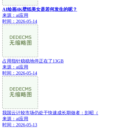
AI绘画4K壁纸美女是若何发生的呢？
来源：ai应用
时间：2026-05-14
占用指针稳稳地停正在了13GB
来源：ai应用
时间：2026-05-14
我国云计较市场仍处于快速成长期做者：彭昭（
来源：ai应用
时间：2026-05-13