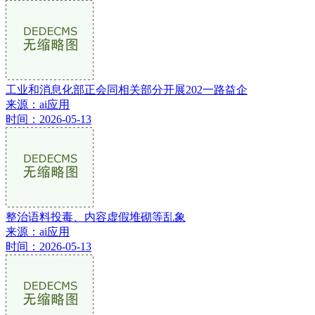
工业和消息化部正会同相关部分开展202一路益企
来源：ai应用
时间：2026-05-13
整治语料投毒、内容虚假堆砌等乱象
来源：ai应用
时间：2026-05-13