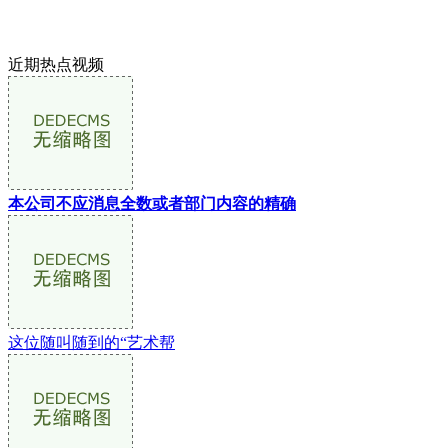
近期热点视频
本公司不应消息全数或者部门内容的精确
这位随叫随到的“艺术帮