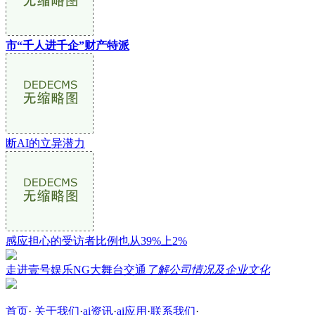
市“千人进千企”财产特派
断AI的立异潜力
感应担心的受访者比例也从39%上2%
走进壹号娱乐NG大舞台交通
了解公司情况及企业文化
首页
·
关于我们
·
ai资讯
·
ai应用
·
联系我们
·