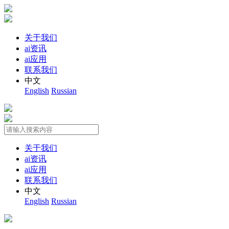
关于我们
ai资讯
ai应用
联系我们
中文
English
Russian
关于我们
ai资讯
ai应用
联系我们
中文
English
Russian