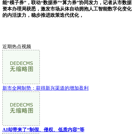
能“模子券”，联动“数据券”“算力券”协同发力，记者从市数据
资本办理局获悉，激发市场从体自动拥抱人工智能数字化变化
的内活泼力，稳步推进政策迭代优化，
近期热点视频
新市全网制势；获得新兴渠道的增加盈利
AI却带来了“制假、侵权、低质内容”等