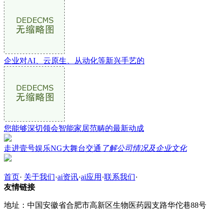
企业对AI、云原生、从动化等新兴手艺的
您能够深切领会智能家居范畴的最新动成
走进壹号娱乐NG大舞台交通
了解公司情况及企业文化
首页
·
关于我们
·
ai资讯
·
ai应用
·
联系我们
·
友情链接
地址：中国安徽省合肥市高新区生物医药园支路华佗巷88号