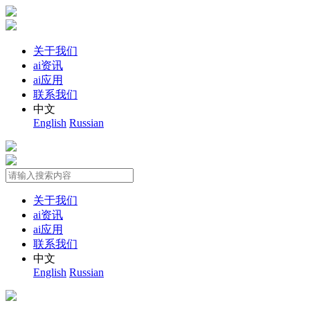
关于我们
ai资讯
ai应用
联系我们
中文
English
Russian
关于我们
ai资讯
ai应用
联系我们
中文
English
Russian