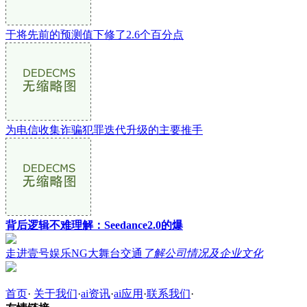
于将先前的预测值下修了2.6个百分点
为电信收集诈骗犯罪迭代升级的主要推手
背后逻辑不难理解：Seedance2.0的爆
走进壹号娱乐NG大舞台交通
了解公司情况及企业文化
首页
·
关于我们
·
ai资讯
·
ai应用
·
联系我们
·