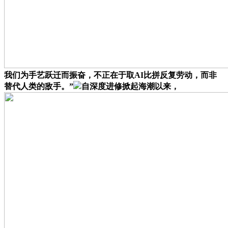
我们为手艺跃迁而振奋，不正在于取AI比拼反复劳动，而非
替代人类的敌手。”
自深度进修掀起海潮以来，