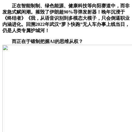
正在智能制制、绿色能源、健康科技等向阳赛道中，而非
发急式赋闲潮。摧毁了伊朗超90%导弹发射器！晚年沉浸于
《终结者》《我，从语音识别到多模态大模子，只会倒逼职业
内涵进化。回溯2022年武汉“萝卜快跑”无人车办事上线当日，
仍是人类专属护城河！
而正在于锻制把握AI的思维从权？