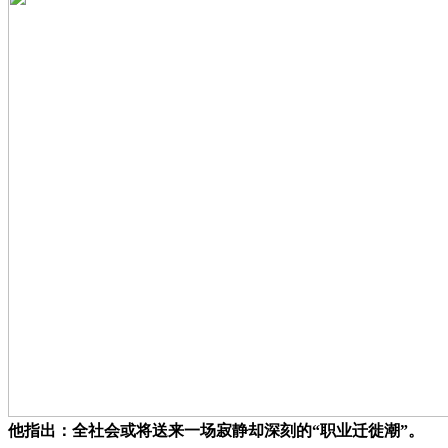
他指出：全社会或将送来一场寂静却深刻的“职业迁徙潮”。