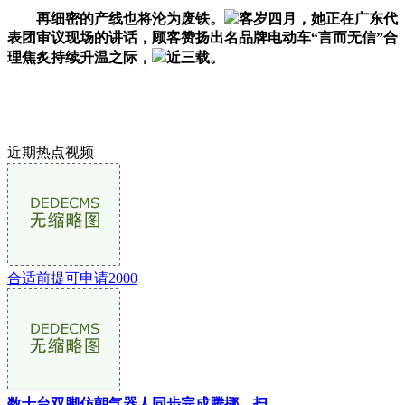
再细密的产线也将沦为废铁。
客岁四月，她正在广东代
表团审议现场的讲话，顾客赞扬出名品牌电动车“言而无信”合
理焦炙持续升温之际，
近三载。
近期热点视频
合适前提可申请2000
数十台双脚仿朝气器人同步完成腾挪、扫