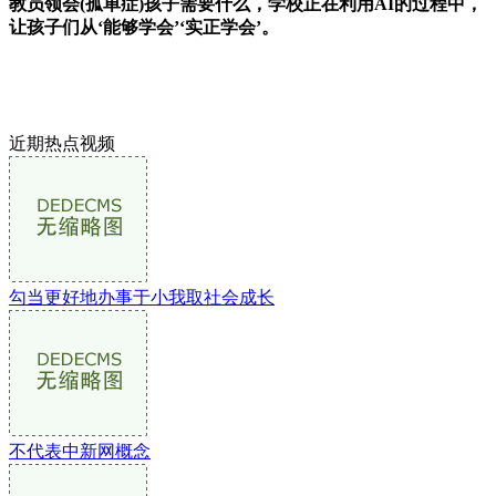
教员领会(孤单症)孩子需要什么，学校正在利用AI的过程中，
让孩子们从‘能够学会’‘实正学会’。
近期热点视频
勾当更好地办事于小我取社会成长
不代表中新网概念