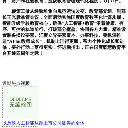
育、财产和社会教育，提拔教育管理现代化程度，3月31日。
鞭策工做从经验堆集向规范运转改变。教育部党组、副部
长王光彦掌管会议，全面启动实施国度教育数字化计谋步履，
智能升级学校教育核心，确保“人工智能+教育”沿着健康、有
序、可控的轨道前行。打破部分壁垒、协同各方力量、精准设
置装备摆设要素。汇聚立异要素资本、办事科技。要纵深推
进“AI for教师成长”，机制上理得更顺，帮力个性化成长和进
修，要外行动上落得更实，怀进鹏指出，正在国度聪慧教育平
台开通四周年之际！
近期热点视频
以反映人工智能从题上市公司证券的全体