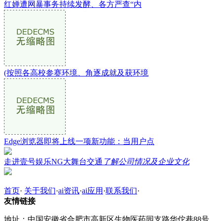
红婵遭网暴事务持续发酵、各方严查“内
(按照各高校参赛环境、角逐成就及获环境
Edge浏览器即将上线一项新功能：当用户点
走进壹号娱乐NG大舞台交通
了解公司情况及企业文化
首页
·
关于我们
·
ai资讯
·
ai应用
·
联系我们
·
友情链接
地址：中国安徽省合肥市高新区生物医药园支路华佗巷88号