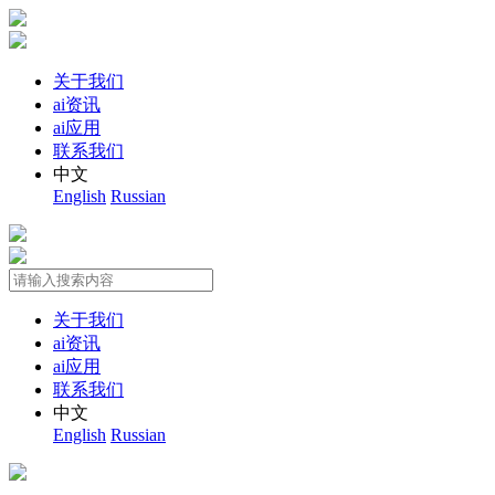
关于我们
ai资讯
ai应用
联系我们
中文
English
Russian
关于我们
ai资讯
ai应用
联系我们
中文
English
Russian