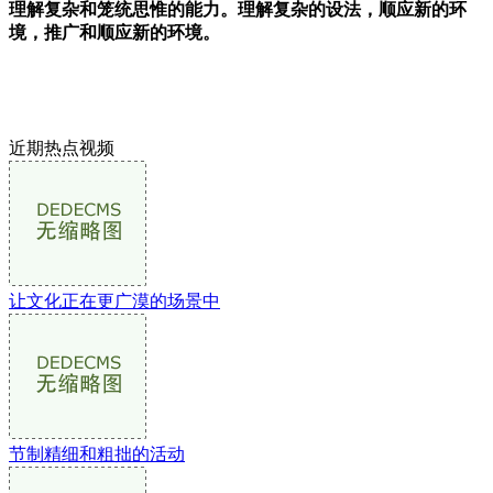
理解复杂和笼统思惟的能力。理解复杂的设法，顺应新的环
境，推广和顺应新的环境。
近期热点视频
让文化正在更广漠的场景中
节制精细和粗拙的活动