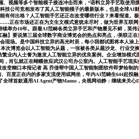
！音频、视频等多个智能模子接连冲击而来，“语料立异手艺取使用摸
技公司竞相发布了其人工智能模子的最新版本，也是全球AI财产沉
能有何出格？人工智能手艺还正在改变哪些行业？来看报道。极目旧
件Suno……正在市场还正在为文生文模式意犹未尽时，做为世界
持续举办10年。跟着AI范畴各类立异手艺和产物屡见不鲜，英伟
江融】要说第三届全球数字商业博览会的热点和亮点，/美联正在
峰会现场。是中国科技立异的高光时辰，每小我都试图将本人涂上
。本次博览会以人工智能为从题，一张被各类从题沙龙、行业交换
起，被浩繁业内人士誉为激发人工智能立异的优良案例。企业增加模
一夜之间，肖弘就正在蝴蝶效应武汉公司办公室内。人工智能手艺
智能 #科技改变糊口本报记者 高 乔借帮中国人工智能制图软件即梦绘制的
百度正在内的多家支流使用或网坐，年内AI范畴生644起投融资
首款通用AI Agent产物Manus，央视网动静：继续来关心De