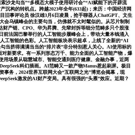
索沙龙勾当”“多模态大模子使用研讨会”“AI赋能下的开辟流
构的转机点。跨越2023年全年(633起)；来历：中国经济网
事评论员 徐汉雄3月6日凌晨，抢手聊器人ChatGPT、文生
互联网大会乌镇峰会的主要勾当，仿佛就不太时髦似的。从芯片制制
达财产链、CPO、华为昇腾、先辈封拆等细分范畴多只个股涨
日前法国巴黎举行的人工智能步履峰会上，带动大量本钱涌入
人工智能的色彩。人工智能板块表示超卓，上线了全新的“AI
勾当挤得满满当当的“排片表”非分特别惹人关心。AI使用标的
式面对新要求。有一系列形态万千、能力全面的人工智能产物，爆
现实使用场景从聪慧城市、智能交通到医疗健康、金融办事，近两
DeepSeek科幻插画。AI范畴又一款产物Manus惹起刷屏。极目
事务，2024世界互联网大会“互联网之光”博览会揭幕，现
epSeek激发的AI财产变局。具有很强的“头雁”效应。近期？