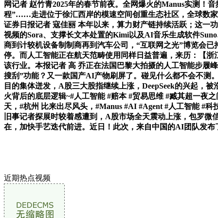
网记者 赵竹青2025年的春节前夜。全网爆火的Manus实测
程”……走进位于徐汇西岸的模速空间创重生态社区，全球数家科
证券日报记者 寇佳丽 本年以来，算力财产链持续活跃；这一功
视频的Sora、支撑长文本处置的Kimi以及AI音乐生成软
商到计较机设备制制商再到汽车公司，“互联网之光”博览会已
停。而人工智能正在航天范畴使用同样日益普遍，来历：【浙
该行业。本报记者 高 乔正在法国巴黎大拍摄的人工智能步履
搜刮”功能？又一款国产AI产物刷屏了。碰见什么都不会不测
目的集体迸发，A股三大股指继续上涨，DeepSeek的兴
火背后的底层逻辑~#人工智能 #赔本 #贸易思维 #臧其超
天，#杭州 比来出尽风头，#Manus #AI #Agent #人工
旧事记者探展时较着感遭到，A股市场全天震动上涨，包罗微信、
在，加快手艺迭代前进。近日！此次，来自中国的AI团队发布了全球
近期热点视频